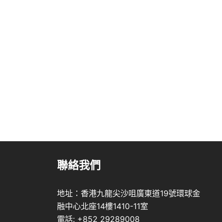
聯絡我們
地址：香港九龍尖沙咀廣東道19號環球金
融中心北座14樓1410-11室
電話: +852 29289008