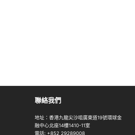
聯絡我們
地址：香港九龍尖沙咀廣東道19號環球金
融中心北座14樓1410-11室
電話: +852 29289008